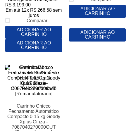
R$
3
.
199
,
00
ADICIONAR AO
Em até
12
x
R$
266
,
58
sem
CARRINHO
juros
Comparar
ADICIONAR AO
ADICIONAR AO
CARRINHO
CARRINHO
ADICIONAR AO
CARRINHO
Reembalado
Frete Gratis Sul/Sudeste
CH - Frete Gratis
Sul/Sudeste
CH - Remanufaturado
Carrinho Chicco
Fechamento Automático
Compacto 0-15 kg Goody
Xplus Cinza -
7087040270000OUT