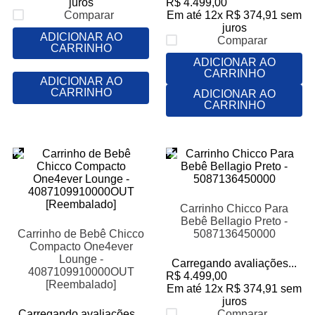
juros
R$
4
.
499
,
00
Comparar
Em até
12
x
R$
374
,
91
sem
juros
ADICIONAR AO
Comparar
CARRINHO
ADICIONAR AO
CARRINHO
ADICIONAR AO
CARRINHO
ADICIONAR AO
CARRINHO
Carrinho Chicco Para
Bebê Bellagio Preto -
Carrinho de Bebê Chicco
5087136450000
Compacto One4ever
Lounge -
Carregando avaliações...
4087109910000OUT
R$
4
.
499
,
00
[Reembalado]
Em até
12
x
R$
374
,
91
sem
juros
Carregando avaliações...
Comparar