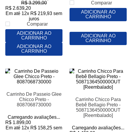
R$
3
.
299
,
00
Comparar
R$
2
.
639
,
20
ADICIONAR AO
Em até
12
x
R$
219
,
93
sem
CARRINHO
juros
Comparar
ADICIONAR AO
ADICIONAR AO
CARRINHO
CARRINHO
ADICIONAR AO
CARRINHO
Carrinho De Passeio Glee
Chicco Preto -
Carrinho Chicco Para
8087068730000
Bebê Bellagio Preto -
5087136450000OUT
[Reembalado]
Carregando avaliações...
R$
1
.
899
,
00
Em até
12
x
R$
158
,
25
sem
Carregando avaliações...