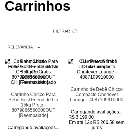
Carrinhos
FILTRAR
RELEVÂNCIA
Reembalado
CH - Frete Gratis
Frete Gratis Sul/Sudeste
Sul/Sudeste
CH - Frete Gratis
Sul/Sudeste
CH - Remanufaturado
Carrinho de Bebê Chicco
Carrinho Chicco Para
Compacto One4ever
Bebê Best Friend de 0 a
Lounge - 4087109910000
15kg Preto -
8079866560000OUT
Carregando avaliações...
[Reembalado]
R$
3
.
199
,
00
Em até
12
x
R$
266
,
58
sem
Carregando avaliações...
juros