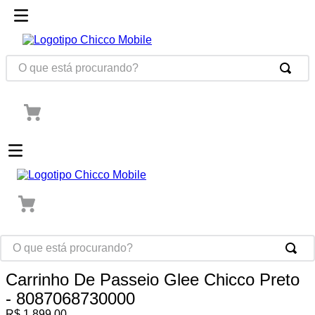
Carrinho De Passeio Glee Chicco Preto
- 8087068730000
R$
1
.
899
,
00