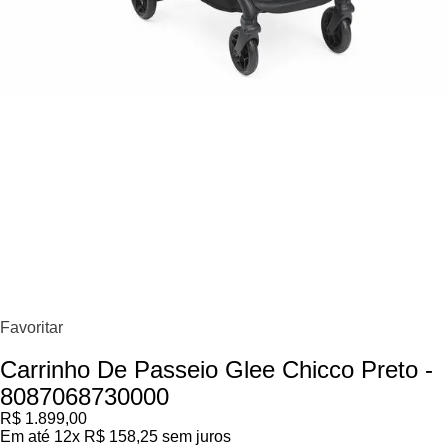
Favoritar
Carrinho De Passeio Glee Chicco Preto -
8087068730000
R$
1
.
899
,
00
Em até
12
x
R$
158
,
25
sem juros